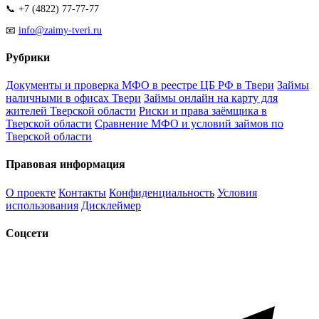
📞 +7 (4822) 77-77-77
📧
info@zaimy-tveri.ru
Рубрики
Документы и проверка МФО в реестре ЦБ РФ в Твери
Займы
наличными в офисах Твери
Займы онлайн на карту для
жителей Тверской области
Риски и права заёмщика в
Тверской области
Сравнение МФО и условий займов по
Тверской области
Правовая информация
О проекте
Контакты
Конфиденциальность
Условия
использования
Дисклеймер
Соцсети