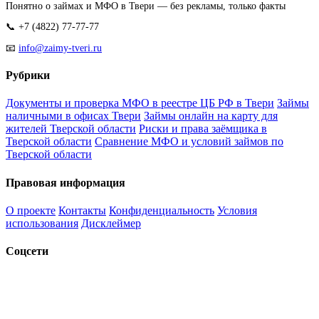
Понятно о займах и МФО в Твери — без рекламы, только факты
📞 +7 (4822) 77-77-77
📧
info@zaimy-tveri.ru
Рубрики
Документы и проверка МФО в реестре ЦБ РФ в Твери
Займы
наличными в офисах Твери
Займы онлайн на карту для
жителей Тверской области
Риски и права заёмщика в
Тверской области
Сравнение МФО и условий займов по
Тверской области
Правовая информация
О проекте
Контакты
Конфиденциальность
Условия
использования
Дисклеймер
Соцсети