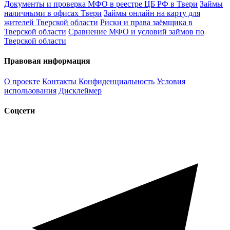
Документы и проверка МФО в реестре ЦБ РФ в Твери
Займы
наличными в офисах Твери
Займы онлайн на карту для
жителей Тверской области
Риски и права заёмщика в
Тверской области
Сравнение МФО и условий займов по
Тверской области
Правовая информация
О проекте
Контакты
Конфиденциальность
Условия
использования
Дисклеймер
Соцсети