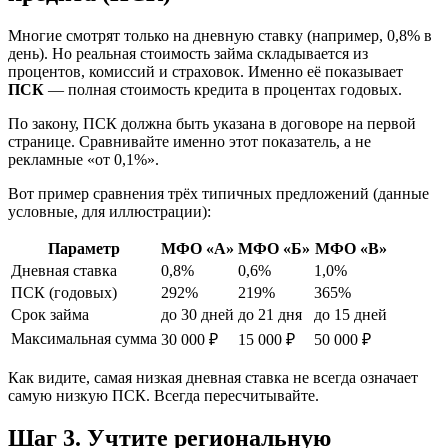
Многие смотрят только на дневную ставку (например, 0,8% в
день). Но реальная стоимость займа складывается из
процентов, комиссий и страховок. Именно её показывает
ПСК
— полная стоимость кредита в процентах годовых.
По закону, ПСК должна быть указана в договоре на первой
странице. Сравнивайте именно этот показатель, а не
рекламные «от 0,1%».
Вот пример сравнения трёх типичных предложений (данные
условные, для иллюстрации):
Параметр
МФО «А»
МФО «Б»
МФО «В»
Дневная ставка
0,8%
0,6%
1,0%
ПСК (годовых)
292%
219%
365%
Срок займа
до 30 дней
до 21 дня
до 15 дней
Максимальная сумма
30 000 ₽
15 000 ₽
50 000 ₽
Как видите, самая низкая дневная ставка не всегда означает
самую низкую ПСК. Всегда пересчитывайте.
Шаг 3. Учтите региональную