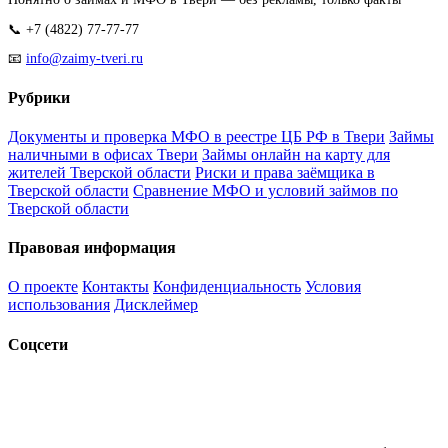
📞 +7 (4822) 77-77-77
📧
info@zaimy-tveri.ru
Рубрики
Документы и проверка МФО в реестре ЦБ РФ в Твери
Займы
наличными в офисах Твери
Займы онлайн на карту для
жителей Тверской области
Риски и права заёмщика в
Тверской области
Сравнение МФО и условий займов по
Тверской области
Правовая информация
О проекте
Контакты
Конфиденциальность
Условия
использования
Дисклеймер
Соцсети