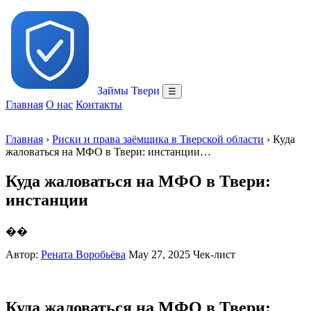
Займы Твери
☰
Главная
О нас
Контакты
Главная
›
Риски и права заёмщика в Тверской области
› Куда
жаловаться на МФО в Твери: инстанции…
Куда жаловаться на МФО в Твери:
инстанции
��
Автор:
Рената Воробьёва
May 27, 2025
Чек-лист
Куда жаловаться на МФО в Твери: