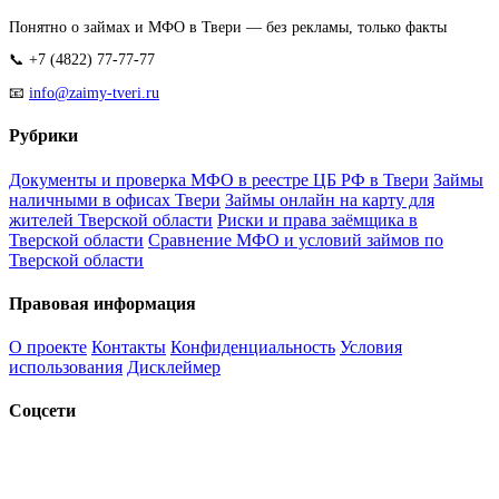
Понятно о займах и МФО в Твери — без рекламы, только факты
📞 +7 (4822) 77-77-77
📧
info@zaimy-tveri.ru
Рубрики
Документы и проверка МФО в реестре ЦБ РФ в Твери
Займы
наличными в офисах Твери
Займы онлайн на карту для
жителей Тверской области
Риски и права заёмщика в
Тверской области
Сравнение МФО и условий займов по
Тверской области
Правовая информация
О проекте
Контакты
Конфиденциальность
Условия
использования
Дисклеймер
Соцсети