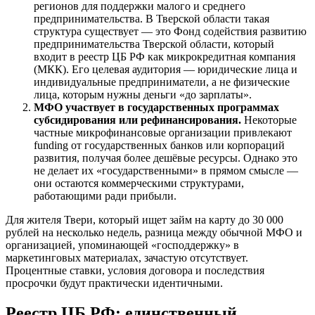
регионов для поддержки малого и среднего
предпринимательства. В Тверской области такая
структура существует — это Фонд содействия развитию
предпринимательства Тверской области, который
входит в реестр ЦБ РФ как микрокредитная компания
(МКК). Его целевая аудитория — юридические лица и
индивидуальные предприниматели, а не физические
лица, которым нужны деньги «до зарплаты».
МФО участвует в государственных программах
субсидирования или рефинансирования.
Некоторые
частные микрофинансовые организации привлекают
funding от государственных банков или корпораций
развития, получая более дешёвые ресурсы. Однако это
не делает их «государственными» в прямом смысле —
они остаются коммерческими структурами,
работающими ради прибыли.
Для жителя Твери, который ищет займ на карту до 30 000
рублей на несколько недель, разница между обычной МФО и
организацией, упоминающей «господдержку» в
маркетинговых материалах, зачастую отсутствует.
Процентные ставки, условия договора и последствия
просрочки будут практически идентичными.
Реестр ЦБ РФ: единственный