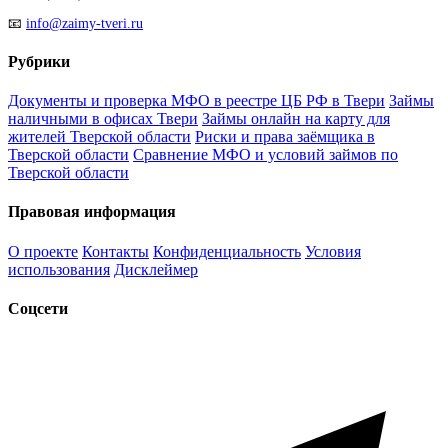
📧
info@zaimy-tveri.ru
Рубрики
Документы и проверка МФО в реестре ЦБ РФ в Твери
Займы
наличными в офисах Твери
Займы онлайн на карту для
жителей Тверской области
Риски и права заёмщика в
Тверской области
Сравнение МФО и условий займов по
Тверской области
Правовая информация
О проекте
Контакты
Конфиденциальность
Условия
использования
Дисклеймер
Соцсети