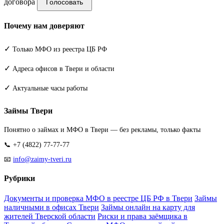
договора
Голосовать
Почему нам доверяют
✓
Только МФО из реестра ЦБ РФ
✓
Адреса офисов в Твери и области
✓
Актуальные часы работы
Займы Твери
Понятно о займах и МФО в Твери — без рекламы, только факты
📞 +7 (4822) 77-77-77
📧
info@zaimy-tveri.ru
Рубрики
Документы и проверка МФО в реестре ЦБ РФ в Твери
Займы
наличными в офисах Твери
Займы онлайн на карту для
жителей Тверской области
Риски и права заёмщика в