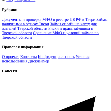
📧
info@zaimy-tveri.ru
Рубрики
Документы и проверка МФО в реестре ЦБ РФ в Твери
Займы
наличными в офисах Твери
Займы онлайн на карту для
жителей Тверской области
Риски и права заёмщика в
Тверской области
Сравнение МФО и условий займов по
Тверской области
Правовая информация
О проекте
Контакты
Конфиденциальность
Условия
использования
Дисклеймер
Соцсети