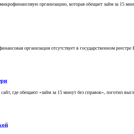
икрофинансовую организацию, которая обещает займ за 15 мину
офинансовая организация отсутствует в государственном реестр
ери
йт, где обещают «займ за 15 минут без справок», логотип выг
кой