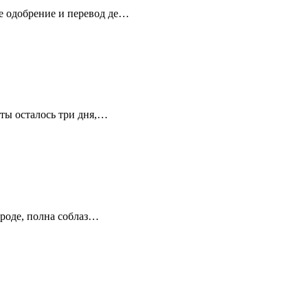
е одобрение и перевод де…
аты осталось три дня,…
ороде, полна соблаз…