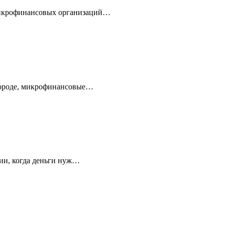
микрофинансовых организаций…
 городе, микрофинансовые…
ции, когда деньги нуж…