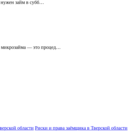
у нужен займ в субб…
е микрозайма — это процед…
верской области
Риски и права заёмщика в Тверской области