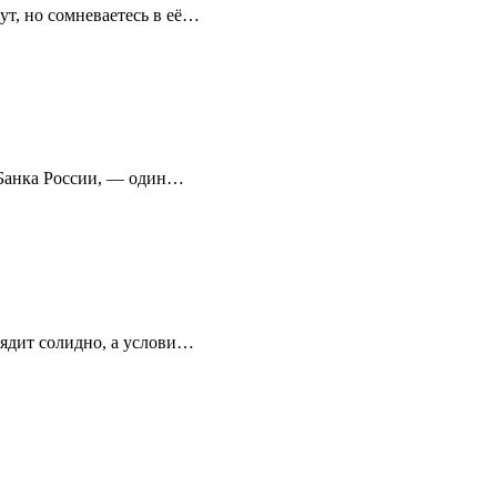
т, но сомневаетесь в её…
е Банка России, — один…
лядит солидно, а услови…