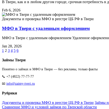
В Твери, как и в любом другом городе, срочная потребность в 
Feb 6, 2026
Документы и проверка МФО в реестре ЦБ РФ в Твери
МФО в Твери с удаленным оформлением
МФО в Твери с удаленным оформлением Удаленное оформление 
Jan 28, 2026
1
2
3
4
5
6
Займы Твери
Понятно о займах и МФО в Твери — без рекламы, только факты
📞 +7 (4822) 77-77-77
📧
info@zaimy-tveri.ru
Рубрики
Документы и проверка МФО в реестре ЦБ РФ в Твери
Займы н
Сравнение МФО и условий займов по Тверской области