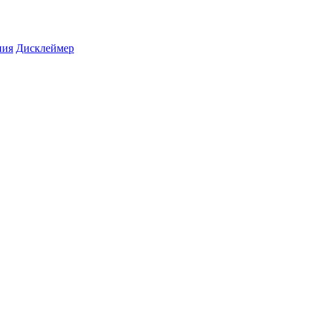
ния
Дисклеймер