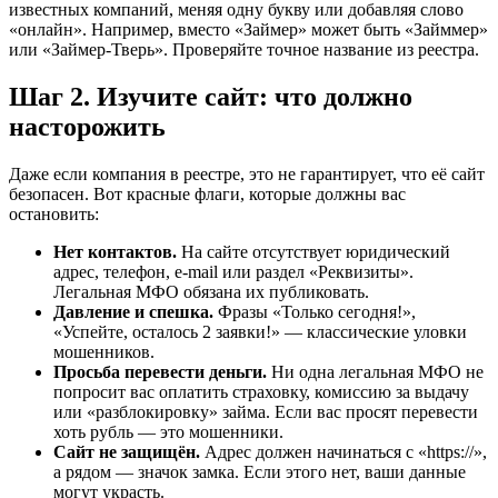
известных компаний, меняя одну букву или добавляя слово
«онлайн». Например, вместо «Займер» может быть «Займмер»
или «Займер-Тверь». Проверяйте точное название из реестра.
Шаг 2. Изучите сайт: что должно
насторожить
Даже если компания в реестре, это не гарантирует, что её сайт
безопасен. Вот красные флаги, которые должны вас
остановить:
Нет контактов.
На сайте отсутствует юридический
адрес, телефон, e-mail или раздел «Реквизиты».
Легальная МФО обязана их публиковать.
Давление и спешка.
Фразы «Только сегодня!»,
«Успейте, осталось 2 заявки!» — классические уловки
мошенников.
Просьба перевести деньги.
Ни одна легальная МФО не
попросит вас оплатить страховку, комиссию за выдачу
или «разблокировку» займа. Если вас просят перевести
хоть рубль — это мошенники.
Сайт не защищён.
Адрес должен начинаться с «https://»,
а рядом — значок замка. Если этого нет, ваши данные
могут украсть.