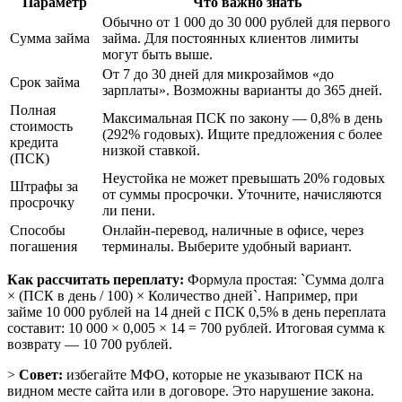
Параметр
Что важно знать
Обычно от 1 000 до 30 000 рублей для первого
Сумма займа
займа. Для постоянных клиентов лимиты
могут быть выше.
От 7 до 30 дней для микрозаймов «до
Срок займа
зарплаты». Возможны варианты до 365 дней.
Полная
Максимальная ПСК по закону — 0,8% в день
стоимость
(292% годовых). Ищите предложения с более
кредита
низкой ставкой.
(ПСК)
Неустойка не может превышать 20% годовых
Штрафы за
от суммы просрочки. Уточните, начисляются
просрочку
ли пени.
Способы
Онлайн-перевод, наличные в офисе, через
погашения
терминалы. Выберите удобный вариант.
Как рассчитать переплату:
Формула простая: `Сумма долга
× (ПСК в день / 100) × Количество дней`. Например, при
займе 10 000 рублей на 14 дней с ПСК 0,5% в день переплата
составит: 10 000 × 0,005 × 14 = 700 рублей. Итоговая сумма к
возврату — 10 700 рублей.
>
Совет:
избегайте МФО, которые не указывают ПСК на
видном месте сайта или в договоре. Это нарушение закона.