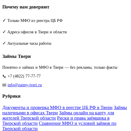
Почему нам доверяют
✓
Только МФО из реестра ЦБ РФ
✓
Адреса офисов в Твери и области
✓
Актуальные часы работы
Займы Твери
Понятно о займах и МФО в Твери — без рекламы, только факты
📞 +7 (4822) 77-77-77
📧
info@zaimy-tveri.ru
Рубрики
Документы и проверка МФО в реестре ЦБ РФ в Твери
Займы
наличными в офисах Твери
Займы онлайн на карту для
жителей Тверской области
Риски и права заёмщика в
Тверской области
Сравнение МФО и условий займов по
Тверской области