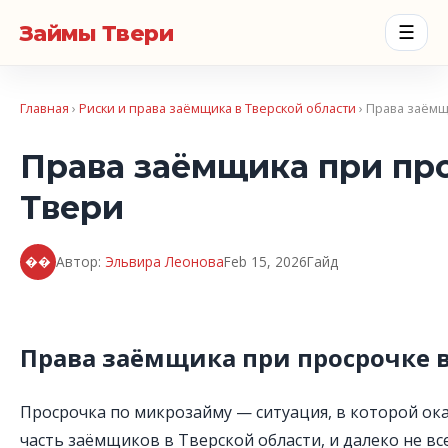
Займы Твери
☰
Главная
›
Риски и права заёмщика в Тверской области
› Права заёмщ
Права заёмщика при пр
Твери
��
Автор:
Эльвира Леонова
Feb 15, 2026
Гайд
Права заёмщика при просрочке 
Просрочка по микрозайму — ситуация, в которой ок
часть заёмщиков в Тверской области, и далеко не вс