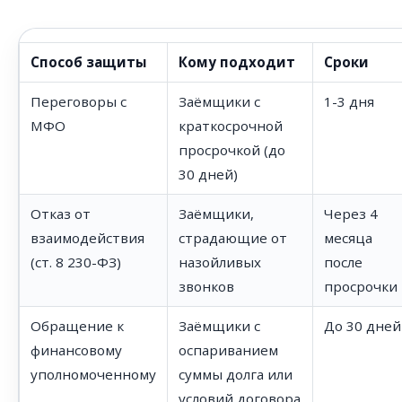
Способ защиты
Кому подходит
Сроки
Переговоры с
Заёмщики с
1-3 дня
МФО
краткосрочной
просрочкой (до
30 дней)
Отказ от
Заёмщики,
Через 4
взаимодействия
страдающие от
месяца
(ст. 8 230-ФЗ)
назойливых
после
звонков
просрочки
Обращение к
Заёмщики с
До 30 дней
финансовому
оспариванием
уполномоченному
суммы долга или
условий договора