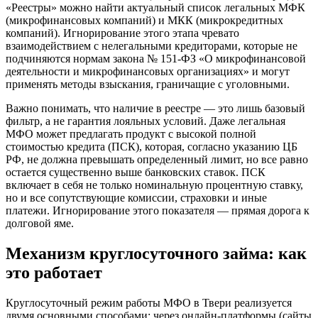
«Реестры» можно найти актуальный список легальных МФК
(микрофинансовых компаний) и МКК (микрокредитных
компаний). Игнорирование этого этапа чревато
взаимодействием с нелегальными кредиторами, которые не
подчиняются нормам закона № 151-ФЗ «О микрофинансовой
деятельности и микрофинансовых организациях» и могут
применять методы взыскания, граничащие с уголовными.
Важно понимать, что наличие в реестре — это лишь базовый
фильтр, а не гарантия лояльных условий. Даже легальная
МФО может предлагать продукт с высокой полной
стоимостью кредита (ПСК), которая, согласно указанию ЦБ
РФ, не должна превышать определенный лимит, но все равно
остается существенно выше банковских ставок. ПСК
включает в себя не только номинальную процентную ставку,
но и все сопутствующие комиссии, страховки и иные
платежи. Игнорирование этого показателя — прямая дорога к
долговой яме.
Механизм круглосуточного займа: как
это работает
Круглосуточный режим работы МФО в Твери реализуется
двумя основными способами: через онлайн-платформы (сайты