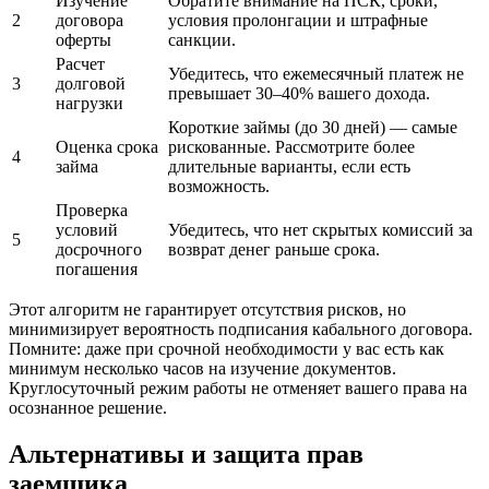
Изучение
Обратите внимание на ПСК, сроки,
2
договора
условия пролонгации и штрафные
оферты
санкции.
Расчет
Убедитесь, что ежемесячный платеж не
3
долговой
превышает 30–40% вашего дохода.
нагрузки
Короткие займы (до 30 дней) — самые
Оценка срока
рискованные. Рассмотрите более
4
займа
длительные варианты, если есть
возможность.
Проверка
условий
Убедитесь, что нет скрытых комиссий за
5
досрочного
возврат денег раньше срока.
погашения
Этот алгоритм не гарантирует отсутствия рисков, но
минимизирует вероятность подписания кабального договора.
Помните: даже при срочной необходимости у вас есть как
минимум несколько часов на изучение документов.
Круглосуточный режим работы не отменяет вашего права на
осознанное решение.
Альтернативы и защита прав
заемщика