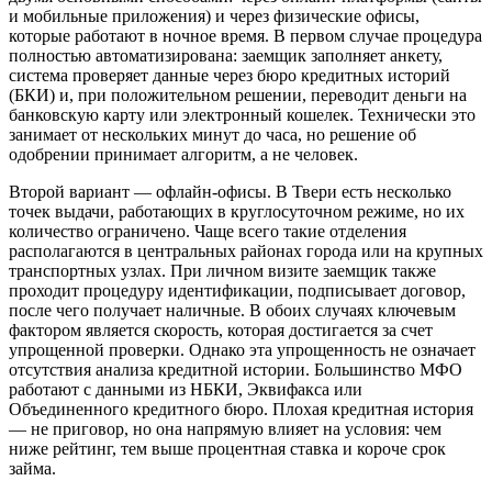
и мобильные приложения) и через физические офисы,
которые работают в ночное время. В первом случае процедура
полностью автоматизирована: заемщик заполняет анкету,
система проверяет данные через бюро кредитных историй
(БКИ) и, при положительном решении, переводит деньги на
банковскую карту или электронный кошелек. Технически это
занимает от нескольких минут до часа, но решение об
одобрении принимает алгоритм, а не человек.
Второй вариант — офлайн-офисы. В Твери есть несколько
точек выдачи, работающих в круглосуточном режиме, но их
количество ограничено. Чаще всего такие отделения
располагаются в центральных районах города или на крупных
транспортных узлах. При личном визите заемщик также
проходит процедуру идентификации, подписывает договор,
после чего получает наличные. В обоих случаях ключевым
фактором является скорость, которая достигается за счет
упрощенной проверки. Однако эта упрощенность не означает
отсутствия анализа кредитной истории. Большинство МФО
работают с данными из НБКИ, Эквифакса или
Объединенного кредитного бюро. Плохая кредитная история
— не приговор, но она напрямую влияет на условия: чем
ниже рейтинг, тем выше процентная ставка и короче срок
займа.