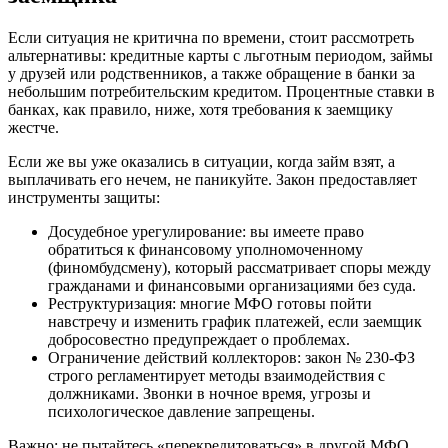
Если ситуация не критична по времени, стоит рассмотреть
альтернативы: кредитные карты с льготным периодом, займы
у друзей или родственников, а также обращение в банки за
небольшим потребительским кредитом. Процентные ставки в
банках, как правило, ниже, хотя требования к заемщику
жестче.
Если же вы уже оказались в ситуации, когда займ взят, а
выплачивать его нечем, не паникуйте. Закон предоставляет
инструменты защиты:
Досудебное урегулирование: вы имеете право
обратиться к финансовому уполномоченному
(финомбудсмену), который рассматривает споры между
гражданами и финансовыми организациями без суда.
Реструктуризация: многие МФО готовы пойти
навстречу и изменить график платежей, если заемщик
добросовестно предупреждает о проблемах.
Ограничение действий коллекторов: закон № 230-ФЗ
строго регламентирует методы взаимодействия с
должниками. Звонки в ночное время, угрозы и
психологическое давление запрещены.
Важно: не пытайтесь «перекредитоваться» в другой МФО,