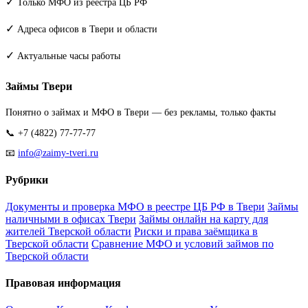
✓
Только МФО из реестра ЦБ РФ
✓
Адреса офисов в Твери и области
✓
Актуальные часы работы
Займы Твери
Понятно о займах и МФО в Твери — без рекламы, только факты
📞 +7 (4822) 77-77-77
📧
info@zaimy-tveri.ru
Рубрики
Документы и проверка МФО в реестре ЦБ РФ в Твери
Займы
наличными в офисах Твери
Займы онлайн на карту для
жителей Тверской области
Риски и права заёмщика в
Тверской области
Сравнение МФО и условий займов по
Тверской области
Правовая информация