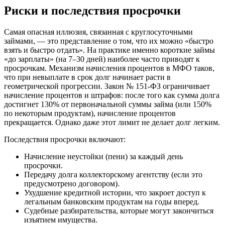
Риски и последствия просрочки
Самая опасная иллюзия, связанная с круглосуточными
займами, — это представление о том, что их можно «быстро
взять и быстро отдать». На практике именно короткие займы
«до зарплаты» (на 7–30 дней) наиболее часто приводят к
просрочкам. Механизм начисления процентов в МФО таков,
что при невыплате в срок долг начинает расти в
геометрической прогрессии. Закон № 151-ФЗ ограничивает
начисление процентов и штрафов: после того как сумма долга
достигнет 130% от первоначальной суммы займа (или 150%
по некоторым продуктам), начисление процентов
прекращается. Однако даже этот лимит не делает долг легким.
Последствия просрочки включают:
Начисление неустойки (пени) за каждый день
просрочки.
Передачу долга коллекторскому агентству (если это
предусмотрено договором).
Ухудшение кредитной истории, что закроет доступ к
легальным банковским продуктам на годы вперед.
Судебные разбирательства, которые могут закончиться
изъятием имущества.