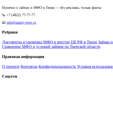
Понятно о займах и МФО в Твери — без рекламы, только факты
📞 +7 (4822) 77-77-77
📧
info@zaimy-tveri.ru
Рубрики
Документы и проверка МФО в реестре ЦБ РФ в Твери
Займы н
Сравнение МФО и условий займов по Тверской области
Правовая информация
О проекте
Контакты
Конфиденциальность
Условия использова
Соцсети