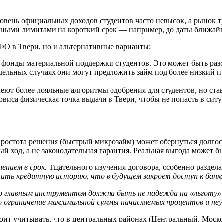
Уровень официальных доходов студентов часто невысок, а рынок
енными лимитами на короткий срок — например, до даты ближай
ФО в Твери, но и альтернативные варианты:
онды материальной поддержки студентов. Это может быть разо
дельных случаях они могут предложить займ под более низкий п
ют более лояльные алгоритмы одобрения для студентов, но став
рвиса физическая точка выдачи в Твери, чтобы не попасть в сит
простота решения (быстрый микрозайм) может обернуться долг
 ход, а не законодательная гарантия. Реальная выгода может бы
ением в срок.
Тщательного изучения договора, особенно разде
тить кредитную историю, что в будущем закроет доступ к банк
о главным инструментом должна быть не надежда на «льготу», 
ограничение максимальной суммы начисляемых процентов и неус
ит учитывать, что в центральных районах (Центральный, Моско