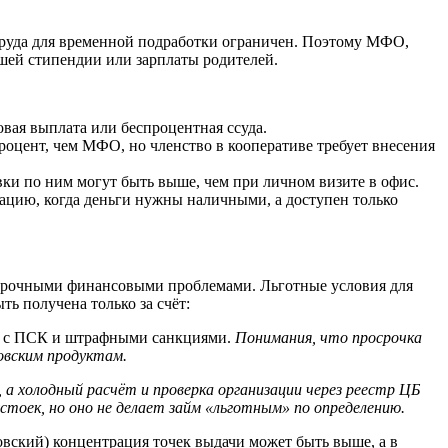
 труда для временной подработки ограничен. Поэтому МФО,
шей стипендии или зарплаты родителей.
вая выплата или беспроцентная ссуда.
роцент, чем МФО, но членство в кооперативе требует внесения
ки по ним могут быть выше, чем при личном визите в офис.
уацию, когда деньги нужны наличными, а доступен только
осрочными финансовыми проблемами. Льготные условия для
ть получена только за счёт:
ла с ПСК и штрафными санкциями.
Понимания, что просрочка
овским продуктам.
а холодный расчёт и проверка организации через реестр ЦБ
тоек, но оно не делает займ «льготным» по определению.
вский) концентрация точек выдачи может быть выше, а в