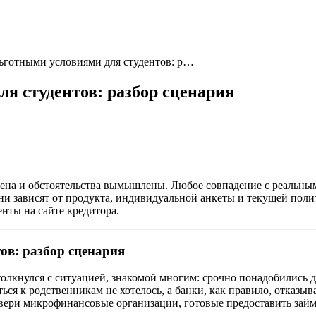
ьготными условиями для студентов: р…
я студентов: разбор сценария
ена и обстоятельства вымышлены. Любое совпадение с реальн
 они зависят от продукта, индивидуальной анкеты и текущей по
нты на сайте кредитора.
ов: разбор сценария
столкнулся с ситуацией, знакомой многим: срочно понадобились 
ься к родственникам не хотелось, а банки, как правило, отказыв
вери микрофинансовые организации, готовые предоставить займ 