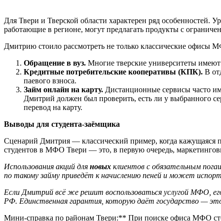
Для Твери и Тверской области характерен ряд особенностей. 
работающие в регионе, могут предлагать продукты с огранич
Дмитрию стоило рассмотреть не только классические офисы М
Обращение в вуз.
Многие тверские университеты имеют ф
Кредитные потребительские кооперативы (КПК).
В от
паевого взноса.
Займ онлайн на карту.
Дистанционные сервисы часто име
Дмитрий должен был проверить, есть ли у выбранного се
перевод на карту.
Выводы для студента-заёмщика
Сценарий Дмитрия — классический пример, когда кажущаяся 
студентов в МФО Твери — это, в первую очередь, маркетинговый
Использования акций для
новых
клиентов с обязательным погаш
по такому займу приведёт к начислению пеней и может испор
Если Дмитрий всё же решит воспользоваться услугой МФО, ег
РФ. Единственная гарантия, которую даёт государство — это 
Мини-справка по районам Твери:** При поиске офиса МФО сто