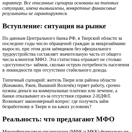
характер. Все описанные сценарии основаны на типовых
ситуациях, имена вымышлены, конкретные финансовые
результаты не гарантируются.
Вступление: ситуация на рынке
По данным Центрального банка РФ, в Тверской области за
последние годы число обращений граждан за микрозаймами
выросло, при этом доля заёмщиков без официального
трудоустройства составляет значительную часть от общего
числа клиентов МФО. Эта статистика отражает не столько
«доступность» займов, сколько острую потребность населения
в ликвидности при отсутствии стабильного дохода.
Типичный сценарий: житель Твери или района области
(Конаково, Ржев, Вышний Волочёк) теряет работу, срочно
нужны деньги на коммунальные платежи или лечение, а
банки отказывают из-за отсутствия справки 2-НДФЛ.
Возникает закономерный вопрос: где получить займ
безработному в Твери и на каких условиях?
Реальность: что предлагают МФО
Микрофинансовые организации (МФК и МКК) формально не