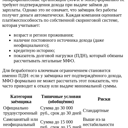
требуют подтверждения дохода при выдаче займов до
зарплаты. Однако это не означает, что заёмщик без работы
получит деньги автоматически. Каждая компания оценивает
платёжеспособность по собственной скоринговой системе,
которая учитывает:
возраст и регион проживания;
наличие постоянного источника дохода (даже
неофициального);
кредитную историю;
показатель долговой нагрузки (ПДН), который обязаны
рассчитывать легальные МФО.
Для безработного ключевым ограничением становится
именно ПДН: если у заёмщика нет подтверждённого дохода,
МФО формально не может рассчитать этот показатель, что
часто приводит к отказу или выдаче минимальной суммы.
Категория
Типичные условия
Риски
заёмщика
(обобщённо)
Официально
Сумма до 30 000
Стандартные
трудоустроенный
руб., срок до 30 дней
Самозанятый или
Выше из-за
Сумма до 15 000
неофициальный
нестабильности
руб., срок до 15 дней