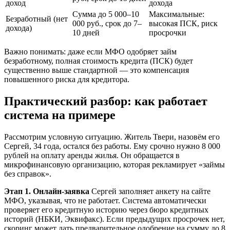
доход
дохода
Сумма до 5 000–10
Максимальные:
Безработный (нет
000 руб., срок до 7–
высокая ПСК, риск
дохода)
10 дней
просрочки
Важно понимать: даже если МФО одобряет займ
безработному, полная стоимость кредита (ПСК) будет
существенно выше стандартной — это компенсация
повышенного риска для кредитора.
Практический разбор: как работает
система на примере
Рассмотрим условную ситуацию. Житель Твери, назовём его
Сергей, 34 года, остался без работы. Ему срочно нужно 8 000
рублей на оплату аренды жилья. Он обращается в
микрофинансовую организацию, которая рекламирует «займы
без справок».
Этап 1. Онлайн-заявка
Сергей заполняет анкету на сайте
МФО, указывая, что не работает. Система автоматически
проверяет его кредитную историю через бюро кредитных
историй (НБКИ, Эквифакс). Если предыдущих просрочек нет,
скоринг может дать предварительное одобрение на сумму до 8