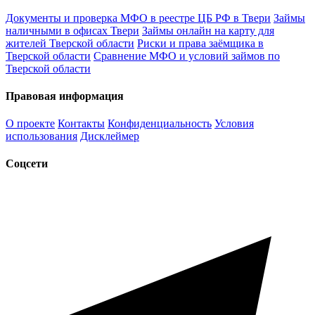
Документы и проверка МФО в реестре ЦБ РФ в Твери
Займы
наличными в офисах Твери
Займы онлайн на карту для
жителей Тверской области
Риски и права заёмщика в
Тверской области
Сравнение МФО и условий займов по
Тверской области
Правовая информация
О проекте
Контакты
Конфиденциальность
Условия
использования
Дисклеймер
Соцсети