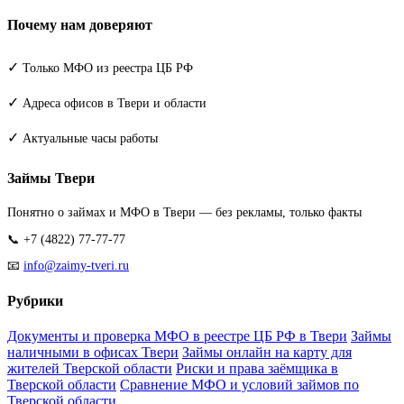
Почему нам доверяют
✓
Только МФО из реестра ЦБ РФ
✓
Адреса офисов в Твери и области
✓
Актуальные часы работы
Займы Твери
Понятно о займах и МФО в Твери — без рекламы, только факты
📞 +7 (4822) 77-77-77
📧
info@zaimy-tveri.ru
Рубрики
Документы и проверка МФО в реестре ЦБ РФ в Твери
Займы
наличными в офисах Твери
Займы онлайн на карту для
жителей Тверской области
Риски и права заёмщика в
Тверской области
Сравнение МФО и условий займов по
Тверской области