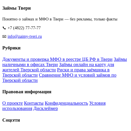
Займы Твери
Понятно о займах и МФО в Твери — без рекламы, только факты
📞 +7 (4822) 77-77-77
📧
info@zaimy-tveri.ru
Рубрики
Документы и проверка МФО в реестре ЦБ РФ в Твери
Займы
наличными в офисах Твери
Займы онлайн на карту для
жителей Тверской области
Риски и права заёмщика в
Тверской области
Сравнение МФО и условий займов по
Тверской области
Правовая информация
О проекте
Контакты
Конфиденциальность
Условия
использования
Дисклеймер
Соцсети