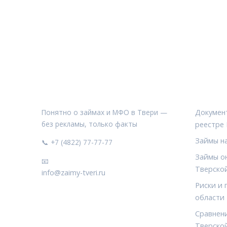
ЗАЙМЫ ТВЕРИ
РУБРИ
Понятно о займах и МФО в Твери —
Докумен
без рекламы, только факты
реестре
Займы н
📞 +7 (4822) 77-77-77
Займы он
📧
Тверско
info@zaimy-tveri.ru
Риски и 
области
Сравнен
Тверско