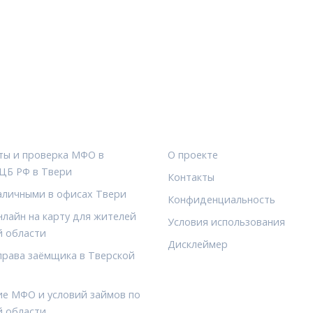
КИ
ПРАВОВАЯ ИНФОРМАЦИ
ты и проверка МФО в
О проекте
 ЦБ РФ в Твери
Контакты
аличными в офисах Твери
Конфиденциальность
лайн на карту для жителей
Условия использования
й области
Дисклеймер
права заёмщика в Тверской
ие МФО и условий займов по
й области