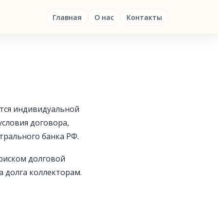
Главная
О нас
Контакты
тся индивидуальной
словия договора,
трального банка РФ.
риском долговой
а долга коллекторам.