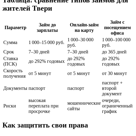
Таблица: сравнение типов займов для
жителей Твери
Займ с
Займ до
Онлайн-займ
Параметр
посещением
зарплаты
на карту
офиса
1 000–30 000
1 000–100 000
Сумма
1 000–15 000 руб.
руб.
руб.
Срок
7–30 дней
7–30 дней
до 365 дней
Ставка
до 292%
до 292%
до 292% годовых
(ПСК)
годовых
годовых
Скорость
от 5 минут
от 5 минут
от 30 минут
получения
паспорт +
Документы
паспорт
паспорт
второй
документ
высокая
очереди,
мошеннические
Риски
переплата при
ограниченный
сайты
просрочке
график
Как защитить свои права