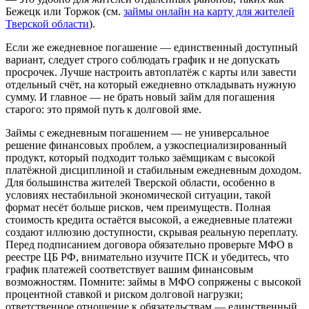
Бежецк или Торжок (см.
займы онлайн на карту для жителей
Тверской области
).
Если же ежедневное погашение — единственный доступный
вариант, следует строго соблюдать график и не допускать
просрочек. Лучше настроить автоплатёж с карты или завести
отдельный счёт, на который ежедневно откладывать нужную
сумму. И главное — не брать новый займ для погашения
старого: это прямой путь к долговой яме.
Займы с ежедневным погашением — не универсальное
решение финансовых проблем, а узкоспециализированный
продукт, который подходит только заёмщикам с высокой
платёжной дисциплиной и стабильным ежедневным доходом.
Для большинства жителей Тверской области, особенно в
условиях нестабильной экономической ситуации, такой
формат несёт больше рисков, чем преимуществ. Полная
стоимость кредита остаётся высокой, а ежедневные платежи
создают иллюзию доступности, скрывая реальную переплату.
Перед подписанием договора обязательно проверьте МФО в
реестре ЦБ РФ, внимательно изучите ПСК и убедитесь, что
график платежей соответствует вашим финансовым
возможностям. Помните: займы в МФО сопряжены с высокой
процентной ставкой и риском долговой нагрузки;
ответственное отношение к обязательствам — единственный