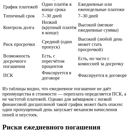
Один платёж в
Ежедневные или
График платежей
конце срока
еженедельные платежи
Типичный срок
7–30 дней
7–30 дней
Низкий
Высокий (мелкие
Контроль долга
(крупный платёж
ежедневные суммы)
в конце)
Высокий (любой день
Средний (один
Риск просрочки
может стать
пропуск)
просрочкой)
Возможность
Есть, с
Есть, но часто с
досрочного
пересчётом
комиссией за досрочку
погашения
процентов
Фиксируется в
ПСК
Фиксируется в договоре
договоре
Из таблицы видно, что ежедневное погашение не даёт
преимущества в стоимости — переплата определяется ПСК, а
не частотой платежей. Однако для заёмщиков с низкой
финансовой дисциплиной такой график может быть опасен:
один пропущенный день запускает механизм начисления
пеней и неустоек.
Риски ежедневного погашения