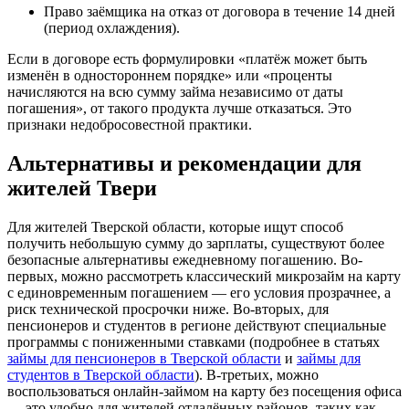
Право заёмщика на отказ от договора в течение 14 дней
(период охлаждения).
Если в договоре есть формулировки «платёж может быть
изменён в одностороннем порядке» или «проценты
начисляются на всю сумму займа независимо от даты
погашения», от такого продукта лучше отказаться. Это
признаки недобросовестной практики.
Альтернативы и рекомендации для
жителей Твери
Для жителей Тверской области, которые ищут способ
получить небольшую сумму до зарплаты, существуют более
безопасные альтернативы ежедневному погашению. Во-
первых, можно рассмотреть классический микрозайм на карту
с единовременным погашением — его условия прозрачнее, а
риск технической просрочки ниже. Во-вторых, для
пенсионеров и студентов в регионе действуют специальные
программы с пониженными ставками (подробнее в статьях
займы для пенсионеров в Тверской области
и
займы для
студентов в Тверской области
). В-третьих, можно
воспользоваться онлайн-займом на карту без посещения офиса
— это удобно для жителей отдалённых районов, таких как