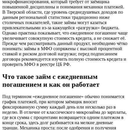
микрофинансирования, который требует от заёмщика
повышенной дисциплины и понимания механики платежей.
В Тверской области, где уровень среднедушевых доходов по
данным региональной статистики традиционно ниже
столичных показателей, такие займы могут казаться
привлекательными из-за кажущейся «разгрузки» бюджета.
Однако практика показывает, что ежедневное погашение чаще
увеличивает совокупную стоимость кредита, а не снижает её.
Прежде чем рассматривать данный продукт, необходимо чётко
понимать: займы в МФО сопряжены с высокой процентной
ставкой и риском долговой нагрузки; перед подписанием
договора рекомендуется изучить полную стоимость кредита и
проверить МФО в реестре ЦБ РФ.
Что такое займ с ежедневным
погашением и как он работает
Под термином «ежедневное погашение» обычно понимается
график платежей, при котором заёмщик вносит
фиксированную сумму каждый день или несколько раз в
неделю. В отличие от классического микрозайма до зарплаты,
где вся сумма с процентами возвращается одним платежом в
конце срока, здесь долг разбивается на мелкие дневные
транши. Механика проста: после одобрения и получения