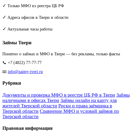
✓
Только МФО из реестра ЦБ РФ
✓
Адреса офисов в Твери и области
✓
Актуальные часы работы
Займы Твери
Понятно о займах и МФО в Твери — без рекламы, только факты
📞 +7 (4822) 77-77-77
📧
info@zaimy-tveri.ru
Рубрики
Документы и проверка МФО в реестре ЦБ РФ в Твери
Займы
наличными в офисах Твери
Займы онлайн на карту для
жителей Тверской области
Риски и права заёмщика в
Тверской области
Сравнение МФО и условий займов по
Тверской области
Правовая информация